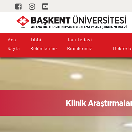
Ana
Tıbbi
Tanı Tedavi
Sayfa
Bölümlerimiz
Birimlerimiz
Doktorla
Klinik Araştırmalar