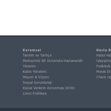
Kurumsal
Hasta 
Tanıtım ve Tarihçe
Hasta Hak
Merkezimiz Bir Üniversite Hastanesidir
İşleyişimi
Yönetim
Poliklini
Kalite Yönetimi
Merak Ett
Misyon & Vizyon
Check Up
Sosyal Sorumluluk
Kişisel Verilerin Korunması (KVK)
Çerez Politikası