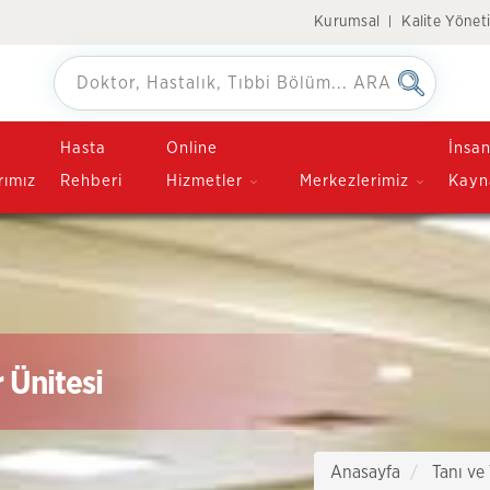
Kurumsal
Kalite Yönet
Hasta
Online
İnsa
rımız
Rehberi
Hizmetler
Merkezlerimiz
Kayn
 Ünitesi
Anasayfa
Tanı ve