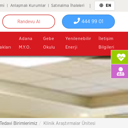
imi
Anlaşmalı Kurumlar
Satınalma İhaleleri
EN
|
444 99 01
Randevu Al
n
Adana
Gebe
Yenilenebilir
İletişim
akları
M.Y.O.
Okulu
Enerji
Bilgileri
 Tedavi Birimlerimiz
Klinik Araştırmalar Ünitesi