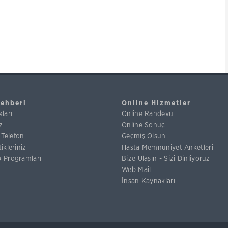
Rehberi
Online Hizmetler
ları
Online Randevu
z
Online Sonuç
k Telefon
Geçmiş Olsun
ikleriniz
Hasta Memnuniyet Anketleri
 Programları
Bize Ulaşın - Sizi Dinliyoruz
Web Mail
İnsan Kaynakları