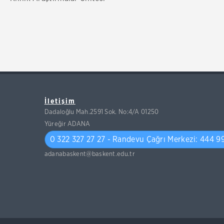
İletişim
Dadaloğlu Mah.2591 Sok. No:4/A 01250
Yüreğir ADANA
0 322 327 27 27 - Randevu Çağrı Merkezi: 444 9
adanabaskent@baskent.edu.tr